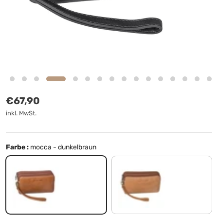
Normaler Preis
€67,90
inkl. MwSt.
Farbe :
mocca - dunkelbraun
mocca - dunkelbraun
taranto - braun