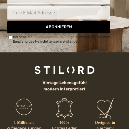
ABONNIEREN
Ich habe die
Datenschutzerklärung
gelesen und bin mit dem
Empfang des Newsletters einverstanden.
Vintage Lebensgefühl
modern interpretiert
1 Millionen
100%
Designed in
Zufriedene Kunden
Echtes Leder
Germany