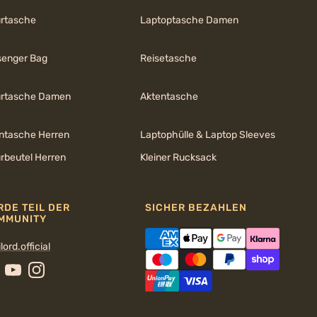
urtasche
Laptoptasche Damen
enger Bag
Reisetasche
urtasche Damen
Aktentasche
ntasche Herren
Laptophülle & Laptop Sleeves
urbeutel Herren
Kleiner Rucksack
RDE TEIL DER
SICHER BEZAHLEN
MMUNITY
lord.official
cebook
YouTube
Instagram