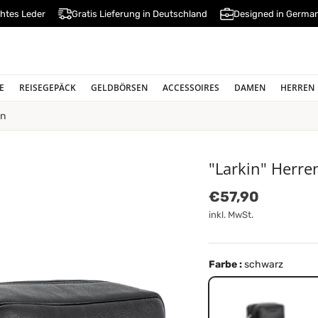
htes Leder
Gratis Lieferung in Deutschland
Designed in Germa
E
REISEGEPÄCK
GELDBÖRSEN
ACCESSOIRES
DAMEN
HERREN
in
"Larkin" Herre
Normaler Preis
€57,90
inkl. MwSt.
Farbe :
schwarz