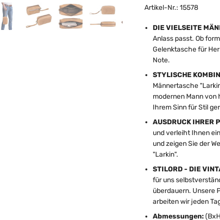
Artikel-Nr.: 15578
DIE VIELSEITE MÄ
Anlass passt. Ob form
Gelenktasche für Herr
Note.
STYLISCHE KOMBIN
Männertasche "Larkin" S
modernen Mann von he
Ihrem Sinn für Stil ge
AUSDRUCK IHRER P
und verleiht Ihnen ei
und zeigen Sie der We
"Larkin".
STILORD - DIE VIN
für uns selbstverstän
überdauern. Unsere Pas
arbeiten wir jeden Tag
Abmessungen:
(BxH