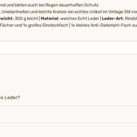
end und bieten auch bei Regen dauerhaften Schutz
nebenheiten und leichte Kratzer ein echtes Unikat im Vintage Stil v
wicht
: 300 g leicht |
Material
: weiches Echt Leder |
Leder-Art
: Rinds
Fächer und 1x großes Einsteckfach | 1x kleines Anti-Diebstahl-Fach a
es Leder?