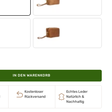
taranto - braun
mocca - dunkelbraun
IN DEN WARENKORB
Kostenloser
Echtes Leder
d
Rückversand
Natürlich &
Nachhaltig