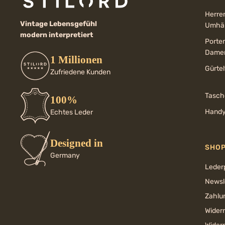
Herre
Vintage Lebensgefühl
Umhän
modern interpretiert
Porte
Dame
1 Millionen
Gürte
Zufriedene Kunden
Tasch
100%
Handy
Echtes Leder
Designed in
SHO
Germany
Leder
Newsl
Zahlu
Wider