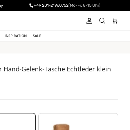
+49 201-21960752
(Mo-Fr. 8-15 Uhr)
ny
Konto
Einkaufswa
Suchen
INSPIRATION
SALE
n Hand-Gelenk-Tasche Echtleder klein