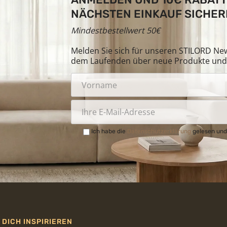
NÄCHSTEN EINKAUF SICHER
Mindestbestellwert 50€
Melden Sie sich für unseren STILORD News
dem Laufenden über neue Produkte und 
Ich habe die
Datenschutzerklärung
gelesen und
 DICH INSPIRIEREN