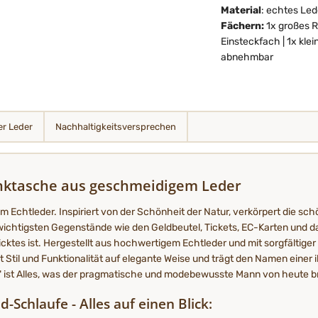
Material
: echtes Led
Fächern:
1x großes R
Einsteckfach | 1x kle
abnehmbar
r Leder
Nachhaltigkeits­­­versprechen
nktasche aus geschmeidigem Leder
m Echtleder. Inspiriert von der Schönheit der Natur, verkörpert die s
e wichtigsten Gegenstände wie den Geldbeutel, Tickets, EC-Karten und
icktes ist. Hergestellt aus hochwertigem Echtleder und mit sorgfältige
Stil und Funktionalität auf elegante Weise und trägt den Namen einer iko
n" ist Alles, was der pragmatische und modebewusste Mann von heute b
-Schlaufe - Alles auf einen Blick: