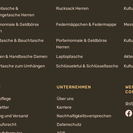
ntasche &
Rucksack Herren
Kult
getasche Herren
monnaie & Geldbörse
Federmäppchen & Federmappe
Mess
n
ltasche & Bauchtasche
Portemonnaie & Geldbörse
Kult
Herren
en & Handtasche Damen
Laptoptasche
Akte
tasche zum Umhängen
Schlüsseletui & Schlüsseltasche
Kult
P
UNTERNEHMEN
WE
CO
pflege
Über uns
@sti
etter
Karriere
ng und Versand
Nachhaltigkeits­versprechen
Fa
rufsrecht
Datenschutz