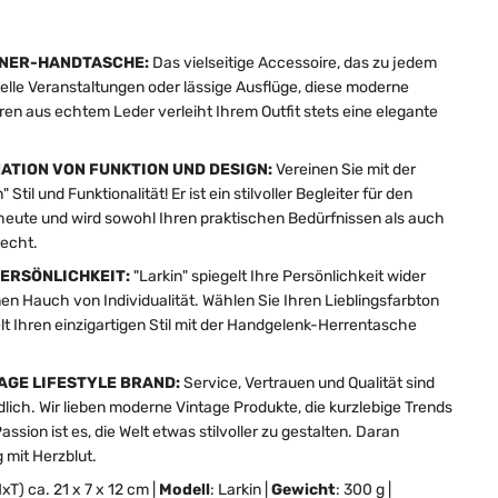
NNER-HANDTASCHE:
Das vielseitige Accessoire, das zu jedem
elle Veranstaltungen oder lässige Ausflüge, diese moderne
en aus echtem Leder verleiht Ihrem Outfit stets eine elegante
ATION VON FUNKTION UND DESIGN:
Vereinen Sie mit der
til und Funktionalität! Er ist ein stilvoller Begleiter für den
ute und wird sowohl Ihren praktischen Bedürfnissen als auch
recht.
ERSÖNLICHKEIT:
"Larkin" spiegelt Ihre Persönlichkeit wider
nen Hauch von Individualität. Wählen Sie Ihren Lieblingsfarbton
lt Ihren einzigartigen Stil mit der Handgelenk-Herrentasche
TAGE LIFESTYLE BRAND:
Service, Vertrauen und Qualität sind
dlich. Wir lieben moderne Vintage Produkte, die kurzlebige Trends
sion ist es, die Welt etwas stilvoller zu gestalten. Daran
 mit Herzblut.
xT) ca. 21 x 7 x 12 cm |
Modell
: Larkin |
Gewicht
: 300 g |