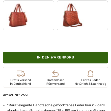
arona - braun
cognac - used
IN DEN WARENKORB
Gratis Versand
Kostenloser
Echtes Leder
in Deutschland
Rückversand
Natürlich & Nachhaltig
Artikel-Nr.: 2651
"Mara" elegante Handtasche geflochtenes Leder braun - dank
abnehmbaren Schulterriemen ( 75 - 150 cm ) auch als Vintage