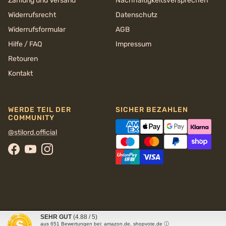
Zahlung und Versand
Nachhaltigkeits­versprechen
Widerrufsrecht
Datenschutz
Widerrufsformular
AGB
Hilfe / FAQ
Impressum
Retouren
Kontakt
WERDE TEIL DER
SICHER BEZAHLEN
COMMUNITY
@stilord.official
Facebook
YouTube
Instagram
SEHR GUT
(4.88 / 5)
© 2026
STILORD
aus
651
Bewertungen bei: amazon.de, shopvote.de ⓘ