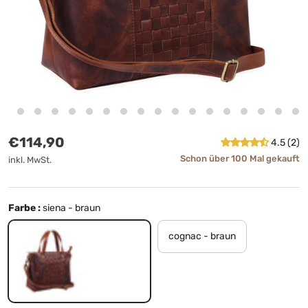
Normaler Preis
€114,90
4.5 (2)
Schon über 100 Mal gekauft
inkl. MwSt.
Farbe :
siena - braun
cognac - braun
siena - braun