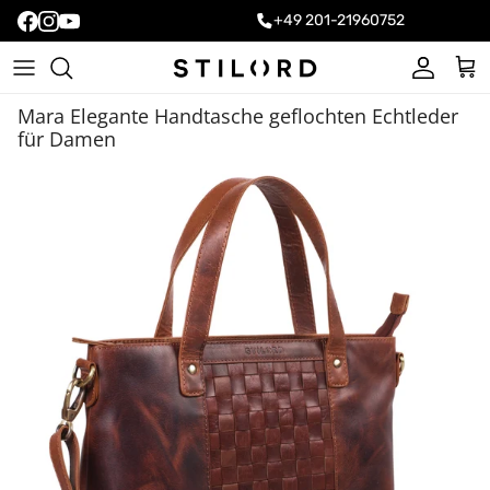
+49 201-21960752
Konto
Ein
Mara Elegante Handtasche geflochten Echtleder
für Damen