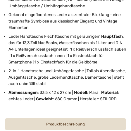
Umhängetasche / Umhängehandtasche
Gekonnt eingeflochtenes Leder als zentraler Blickfang - eine
traumhafte Symbiose aus klassischer Eleganz und Vintage
Elementen
Leder Handtasche Flechttasche mit geräumigem
Hauptfach
,
das für 13,3 Zoll MacBooks, Wasserflaschen bis 1 Liter und DIN
A4 Unterlagen ideal geeignet ist | 1 x Reißverschlussfach außen
| 1 x Reißverschlussfach innen | 1 x Einsteckfach für
Smartphone | 1 x Einsteckfach für die Geldbörse
2-in-1 Handtasche und Umhängetasche | Toll als Abendtasche,
Ausgehtasche, große Lederhandtasche, Damentasche | steht
auch unbefüllt stabil
Abmessungen
: 33,5 x 12 x 27 cm |
Modell
: Mara |
Material
:
echtes Leder |
Gewicht
: 680 Gramm | Hersteller: STILORD
Produktbeschreibung