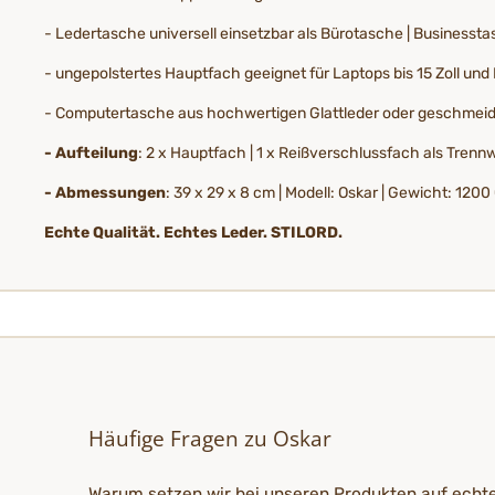
- Ledertasche universell einsetzbar als Bürotasche | Business
- ungepolstertes Hauptfach geeignet für Laptops bis 15 Zoll u
- Computertasche aus hochwertigen Glattleder oder geschmeidi
- Aufteilung
: 2 x Hauptfach | 1 x Reißverschlussfach als Trenn
- Abmessungen
: 39 x 29 x 8 cm | Modell: Oskar | Gewicht: 120
Echte Qualität. Echtes Leder. STILORD.
Häufige Fragen zu Oskar
Warum setzen wir bei unseren Produkten auf echt