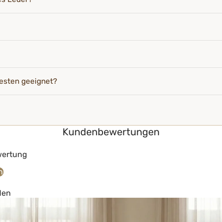
esten geeignet?
Kundenbewertungen
wertung
n
den