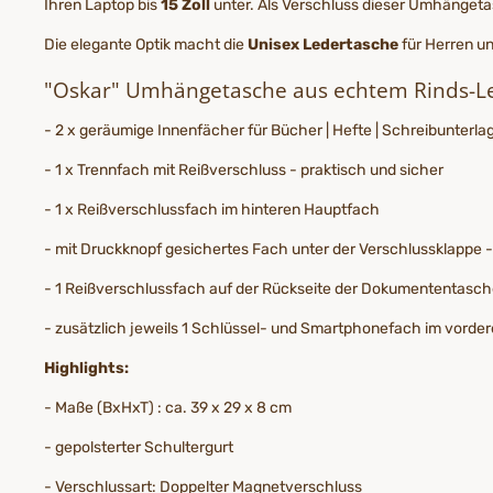
Ihren Laptop bis
15 Zoll
unter. Als Verschluss dieser Umhänget
Die elegante Optik macht die
Unisex Ledertasche
für Herren u
"Oskar" Umhängetasche aus echtem Rinds-
- 2 x geräumige Innenfächer für Bücher | Hefte | Schreibunterl
- 1 x Trennfach mit Reißverschluss - praktisch und sicher
- 1 x Reißverschlussfach im hinteren Hauptfach
- mit Druckknopf gesichertes Fach unter der Verschlussklappe - id
- 1 Reißverschlussfach auf der Rückseite der Dokumententasc
- zusätzlich jeweils 1 Schlüssel- und Smartphonefach im vorde
Highlights:
- Maße (BxHxT) : ca. 39 x 29 x 8 cm
- gepolsterter Schultergurt
- Verschlussart: Doppelter Magnetverschluss