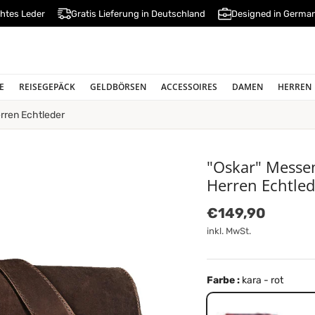
htes Leder
Gratis Lieferung in Deutschland
Designed in Germa
E
REISEGEPÄCK
GELDBÖRSEN
ACCESSOIRES
DAMEN
HERREN
rren Echtleder
"Oskar" Messe
Herren Echtled
Normaler Preis
€149,90
inkl. MwSt.
Farbe :
kara - rot