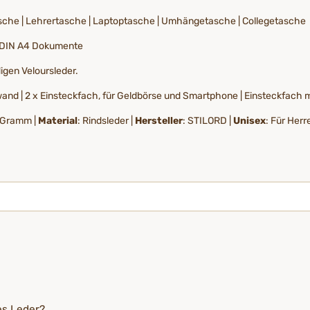
tasche | Lehrertasche | Laptoptasche | Umhängetasche | Collegetasche
nd DIN A4 Dokumente
gen Veloursleder.
wand | 2 x Einsteckfach, für Geldbörse und Smartphone | Einsteckfach m
0 Gramm |
Material
: Rindsleder |
Hersteller
: STILORD |
Unisex
: Für Her
es Leder?