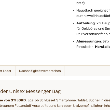
breit)
Hauptfach geeignet fü
durch zwei Hauptfäch
Aufteilung
: 2 x Hau
für Geldbörse und Sma
Reißverschlussfach 
Abmessungen
: 39 
Rindsleder |
Herstell
r Leder
Nachhaltigkeits­­­versprechen
der Unisex Messenger Bag
che von STILORD
. Egal ob Schlüssel, Smartphone, Tablet, Bücher in d
braunem Futterstoff verarbeitet und kann dem kratzempfindlichen Inha