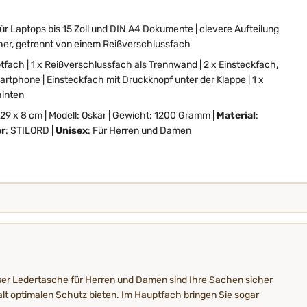
r Laptops bis 15 Zoll und DIN A4 Dokumente | clevere Aufteilung
er, getrennt von einem Reißverschlussfach
ptfach | 1 x Reißverschlussfach als Trennwand | 2 x Einsteckfach,
rtphone | Einsteckfach mit Druckknopf unter der Klappe | 1 x
hinten
x 29 x 8 cm | Modell: Oskar | Gewicht: 1200 Gramm |
Material
:
er
: STILORD |
Unisex
: Für Herren und Damen
ieser Ledertasche für Herren und Damen sind Ihre Sachen sicher
lt optimalen Schutz bieten. Im Hauptfach bringen Sie sogar