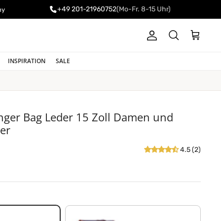
+49 201-21960752
(Mo-Fr. 8-15 Uhr)
ny
Konto
Einkaufswa
Suchen
INSPIRATION
SALE
nger Bag Leder 15 Zoll Damen und
er
4.5 (2)