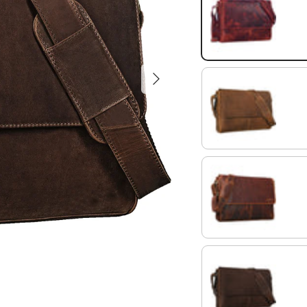
kara - rot
Nächste
mittel - braun
kara - cognac
dunkel - braun