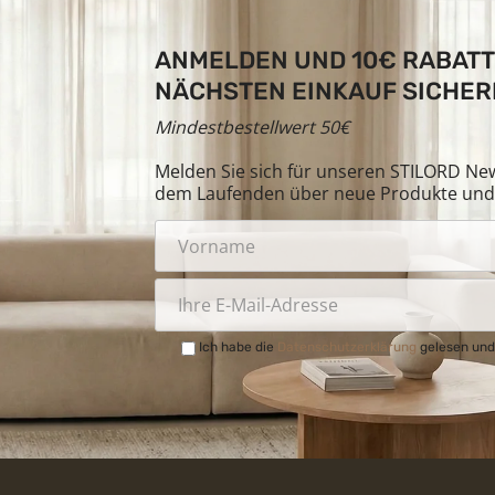
ANMELDEN UND 10€ RABATT
NÄCHSTEN EINKAUF SICHER
Mindestbestellwert 50€
Melden Sie sich für unseren STILORD News
dem Laufenden über neue Produkte und 
Ich habe die
Datenschutzerklärung
gelesen und