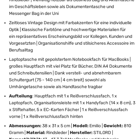
im Geschäftsleben sowie als Dokumententasche und
Messenger Bag in der Uni
Zeitloses Vintage Design mit Farbakzenten für eine individuelle
Optik | Klassische Farbtöne und hochwertige Materialien für
ein repräsentatives Erscheinungsbild vor Kollegen, Kunden und
Vorgesetzten | Organisationshilfe und stilsicheres Accessoire im
Berufsalltag
Laptoptasche mit gepolstertem Notebookfach für MacBooks |
großes Hauptfach mit viel Platz für Bücher, DIN A4 Dokumente
und Schreibutensilien | Dank verstell- und abnehmbarem
Schultergurt (75 - 140 cm | 4 cm breit) sowohl als
Umhängetasche sowie als Handtasche tragbar
Aufteilung
: Hauptfach mit 1 x Reißverschlussfach, 1 x
Laptopfach, Organisationsleiste mit 1 x Handyfach (14 x 8 cm), 3
x Stiftehalter, 5 x EC-Karten Fächer | 1 x Reißverschlussfach
vorne | 1 x Reißverschlussfach hinten
Abmessungen:
38 x 31 x 5 cm |
Modell:
Emilio |
Gewicht:
810
Gramm |
Material:
Rindsleder |
Hersteller:
STILORD |