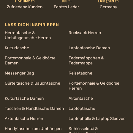
1 Millionen
100%
Designed in
Zufriedene Kunden
Echtes Leder
Germany
LASS DICH INSPIRIEREN
Herrentasche &
Rucksack Herren
Umhängetasche Herren
Kulturtasche
Laptoptasche Damen
Portemonnaie & Geldbörse
Federmäppchen &
Damen
Federmappe
Messenger Bag
Reisetasche
Gürteltasche & Bauchtasche
Portemonnaie & Geldbörse
Herren
Kulturtasche Damen
Aktentasche
Taschen & Handtasche Damen
Laptoptasche
Aktentasche Herren
Laptophülle & Laptop Sleeves
Handytasche zum Umhängen
Schlüsseletui &