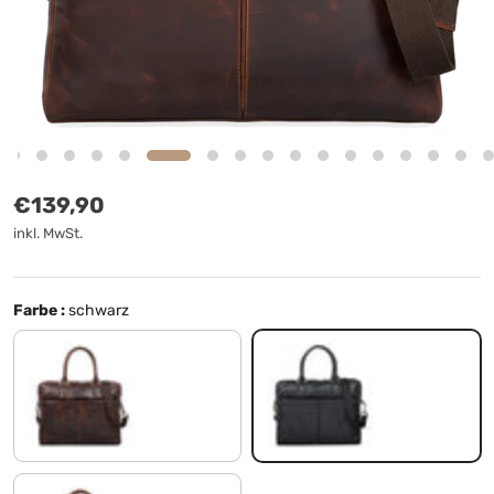
Normaler Preis
€139,90
inkl. MwSt.
Farbe :
schwarz
mocca - dunkelbraun
schwarz