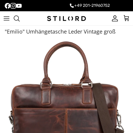
+49 201-21960752
Konto
Ein
"Emilio" Umhängetasche Leder Vintage groß