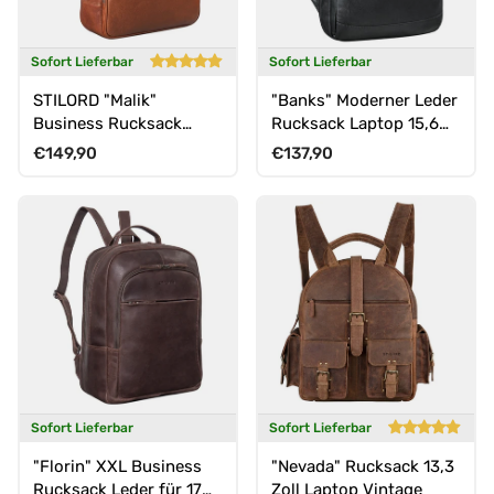
Sofort Lieferbar
Sofort Lieferbar
STILORD "Malik"
"Banks" Moderner Leder
Business Rucksack
Rucksack Laptop 15,6
Leder Groß Herren
Zoll
Normaler Preis
Normaler Preis
€149,90
€137,90
Damen Echtleder
Sofort Lieferbar
Sofort Lieferbar
"Florin" XXL Business
"Nevada" Rucksack 13,3
Rucksack Leder für 17
Zoll Laptop Vintage