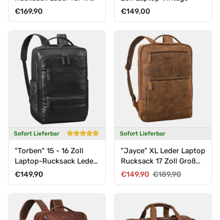
Zoll Laptop Herren &
Normaler Preis
Normaler Preis
€169,90
€149,00
Damen
Sofort Lieferbar
Sofort Lieferbar
"Torben" 15 - 16 Zoll
"Jayce" XL Leder Laptop
Laptop-Rucksack Leder
Rucksack 17 Zoll Groß
Groß für Herren &
für Herren und Damen
Normaler Preis
Verkaufspreis
Normaler Preis
€149,90
€149,90
€189,90
Damen