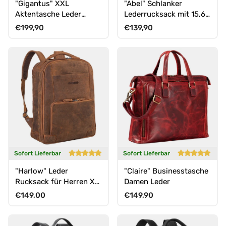
"Gigantus" XXL
"Abel" Schlanker
Aktentasche Leder
Lederrucksack mit 15,6
Laptoptasche 17 - 19
Zoll Laptop-Fach Herren
Normaler Preis
Normaler Preis
€199,90
€139,90
Zoll
Damen
Sofort Lieferbar
Sofort Lieferbar
"Harlow" Leder
"Claire" Businesstasche
Rucksack für Herren XL
Damen Leder
mit Laptop Fach 15 bis
Normaler Preis
Normaler Preis
€149,00
€149,90
17 Zoll groß