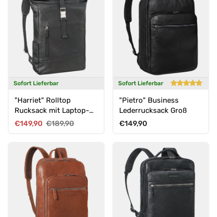
Sofort Lieferbar
Sofort Lieferbar
"Harriet" Rolltop
"Pietro" Business
Rucksack mit Laptop-
Lederrucksack Groß
Fach 15.6 - 17 Zoll
Verkaufspreis
Normaler Preis
Normaler Preis
€149,90
€189,90
€149,90
Damen Herren