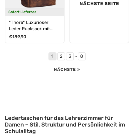
NÄCHSTE SEITE
Sofort Lieferbar
"Thore" Luxuriöser
Leder Rucksack mit
Laptopfach 17 Zoll
Normaler Preis
€189,90
…
1
2
3
8
NÄCHSTE »
Ledertaschen für das Lehrerzimmer für
Damen – Stil, Struktur und Persönlichkeit im
Schulalltag