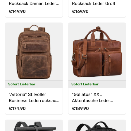
Rucksack Damen Leder
Rucksack Leder Groß
15.6 - 16 Zoll
Normaler Preis
Normaler Preis
€149,90
€169,90
Sofort Lieferbar
Sofort Lieferbar
“Astoria” Stilvoller
"Goliatus" XXL
Business Lederrucksack
Aktentasche Leder
Vintage mit 17 Zoll
Herren & Damen
Normaler Preis
Normaler Preis
€174,90
€189,90
Laptop-Fach Uni
Laptoptasche 17+ Zoll
Rucksack Reiserucksack
Herren