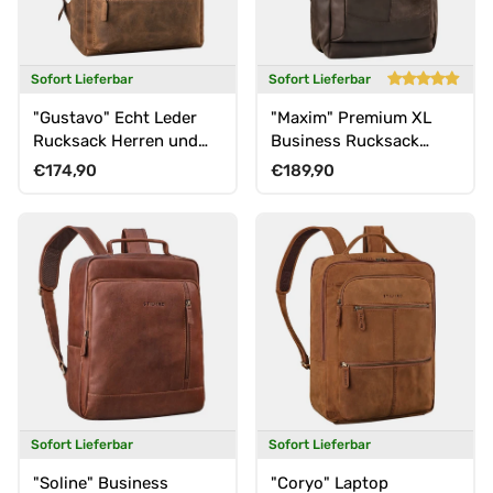
Sofort Lieferbar
Sofort Lieferbar
"Gustavo" Echt Leder
"Maxim" Premium XL
Rucksack Herren und
Business Rucksack
Damen Groß Laptopfach
Leder mit Laptopfach 17
Normaler Preis
Normaler Preis
€174,90
€189,90
15 - 16
- 19 Zoll
Sofort Lieferbar
Sofort Lieferbar
"Soline" Business
"Coryo" Laptop