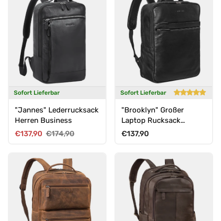
Sofort Lieferbar
Sofort Lieferbar
"Jannes" Lederrucksack
"Brooklyn" Großer
Herren Business
Laptop Rucksack
Echtleder mit 15.6 Zoll
Verkaufspreis
Normaler Preis
Normaler Preis
€137,90
€174,90
€137,90
Laptopfach