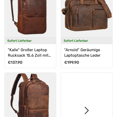
Sofort Lieferbar
Sofort Lieferbar
"Kalle" Großer Laptop
"Arnold" Geräumige
Rucksack 15,6 Zoll mit
Laptoptasche Leder
vielen Fächern
Normaler Preis
Normaler Preis
€137,90
€199,90
Laptopfach