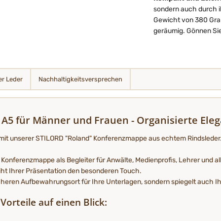
sondern auch durch i
Gewicht von 380 Gramm
geräumig. Gönnen Sie 
r Leder
Nachhaltigkeits­­­versprechen
5 für Männer und Frauen - Organisierte Elega
l mit unserer STILORD "Roland" Konferenzmappe aus echtem Rindsleder. 
Konferenzmappe als Begleiter für Anwälte, Medienprofis, Lehrer und alle
eiht Ihrer Präsentation den besonderen Touch.
heren Aufbewahrungsort für Ihre Unterlagen, sondern spiegelt auch Ihr
orteile auf einen Blick: