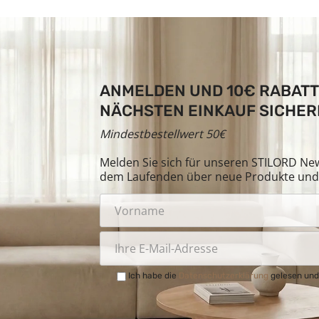
ANMELDEN UND 10€ RABATT
NÄCHSTEN EINKAUF SICHER
Mindestbestellwert 50€
Melden Sie sich für unseren STILORD News
dem Laufenden über neue Produkte und 
Ich habe die
Datenschutzerklärung
gelesen und