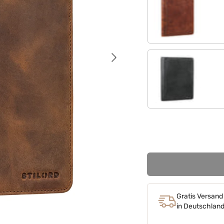
cannes - braun
Nächste
obsidian schwarz
Gratis Versand
in Deutschlan