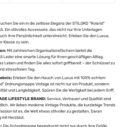
uchen Sie ein in die zeitlose Eleganz der STILORD "Roland"
Ein stilvolles Accessoire, das nicht nur Ihre Unterlagen
auch Ihre Persönlichkeit unterstreicht. Erleben Sie den Luxus,
er Klasse zu sein.
ion:
Mit zahlreichen Organisationsfächern bietet die
eder eine smarte Lösung für Ihren geschäftigen Alltag.
as Leben und finden Sie alles sofort griffbereit – der Schlüssel zu
nd stressfreien Tag.
ebnis:
Erleben Sie den Hauch von Luxus mit 100% echtem
nd" Ordnungsmappe Vintage ist nicht nur ein Produkt, sondern
alität und Langlebigkeit. Spüren Sie die Wertigkeit bei jedem Griff.
TAGE LIFESTYLE BRAND:
Service, Vertrauen und Qualität sind
dlich. Wir lieben moderne Vintage Produkte, die kurzlebige Trends
sion ist es, die Welt etwas stilvoller zu gestalten. Daran
 mit Herzblut.
t:
Die Schreibmappe beeindruckt nicht nur durch ihre Größe,