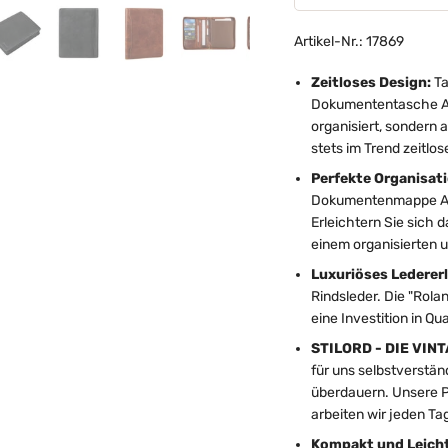
Artikel-Nr.: 17869
Zeitloses Design:
Ta
Dokumententasche A5. 
organisiert, sondern 
stets im Trend zeitlos
Perfekte Organisat
Dokumentenmappe A5 L
Erleichtern Sie sich d
einem organisierten u
Luxuriöses Ledererl
Rindsleder. Die "Rola
eine Investition in Qu
STILORD - DIE VIN
für uns selbstverstän
überdauern. Unsere Pas
arbeiten wir jeden Tag
Kompakt und Leich