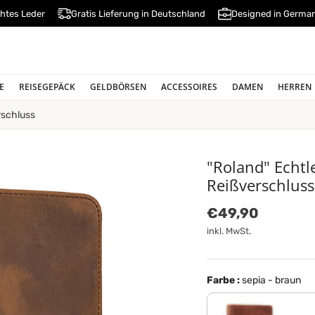
htes Leder
Gratis Lieferung in Deutschland
Designed in Germa
E
REISEGEPÄCK
GELDBÖRSEN
ACCESSOIRES
DAMEN
HERREN
rschluss
"Roland" Echt
Reißverschluss
Normaler Preis
€49,90
inkl. MwSt.
Farbe :
sepia - braun