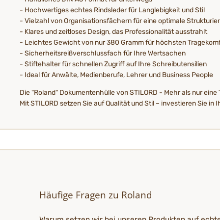
- Hochwertiges echtes Rindsleder für Langlebigkeit und Stil
- Vielzahl von Organisationsfächern für eine optimale Strukturi
- Klares und zeitloses Design, das Professionalität ausstrahlt
- Leichtes Gewicht von nur 380 Gramm für höchsten Tragekomf
- Sicherheitsreißverschlussfach für Ihre Wertsachen
- Stiftehalter für schnellen Zugriff auf Ihre Schreibutensilien
- Ideal für Anwälte, Medienberufe, Lehrer und Business People
Die "Roland" Dokumentenhülle von STILORD - Mehr als nur eine Ta
Mit STILORD setzen Sie auf Qualität und Stil – investieren Sie in I
Häufige Fragen zu Roland
Warum setzen wir bei unseren Produkten auf echt