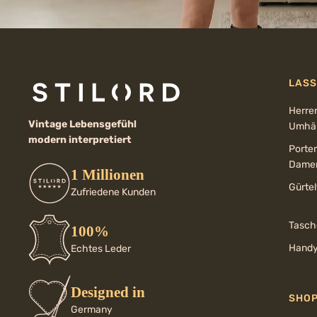
LASS
Herre
Vintage Lebensgefühl
Umhän
modern interpretiert
Porte
Dame
1 Millionen
Gürte
Zufriedene Kunden
Tasch
100%
Handy
Echtes Leder
Designed in
SHO
Germany