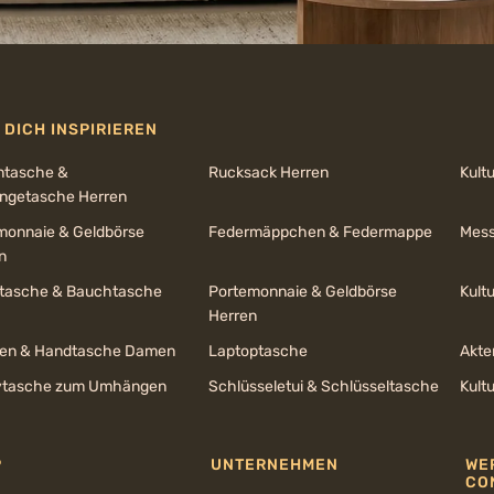
 DICH INSPIRIEREN
ntasche &
Rucksack Herren
Kult
getasche Herren
monnaie & Geldbörse
Federmäppchen & Federmappe
Mess
n
ltasche & Bauchtasche
Portemonnaie & Geldbörse
Kult
Herren
en & Handtasche Damen
Laptoptasche
Akte
tasche zum Umhängen
Schlüsseletui & Schlüsseltasche
Kult
P
UNTERNEHMEN
WE
CO