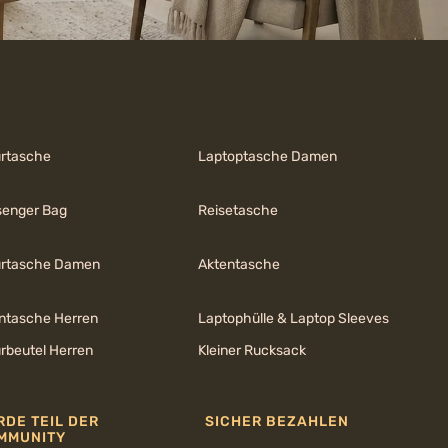
urtasche
Laptoptasche Damen
enger Bag
Reisetasche
urtasche Damen
Aktentasche
ntasche Herren
Laptophülle & Laptop Sleeves
urbeutel Herren
Kleiner Rucksack
RDE TEIL DER
SICHER BEZAHLEN
MMUNITY