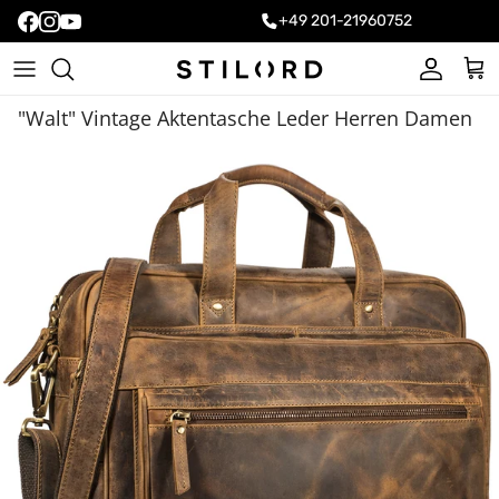
+49 201-21960752
Konto
Ein
"Walt" Vintage Aktentasche Leder Herren Damen