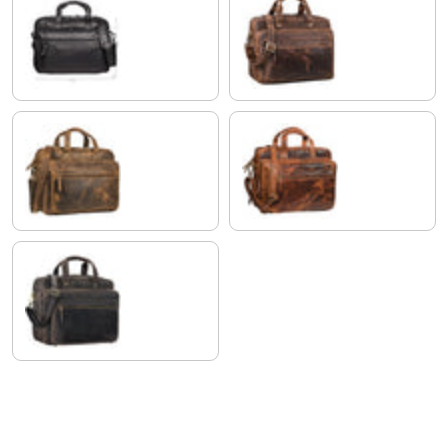
schwarz
zamora - braun
mittel - braun
kara - cognac
dunkel - braun