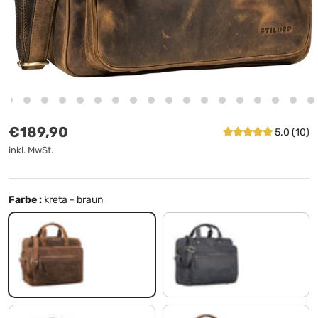
Normaler Preis
€189,90
5.0 (10)
inkl. MwSt.
Farbe :
kreta - braun
kreta - braun
carbon - grau