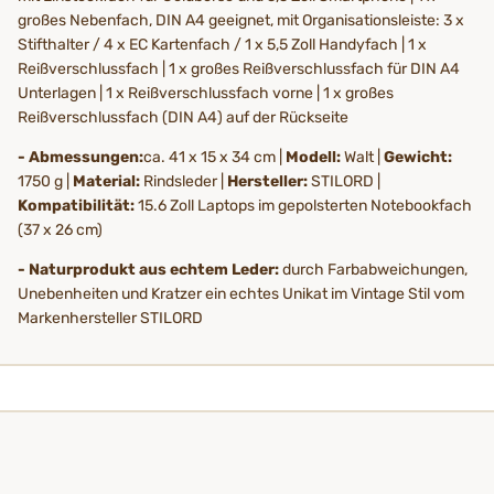
großes Nebenfach, DIN A4 geeignet, mit Organisationsleiste: 3 x
Stifthalter / 4 x EC Kartenfach / 1 x 5,5 Zoll Handyfach | 1 x
Reißverschlussfach | 1 x großes Reißverschlussfach für DIN A4
Unterlagen | 1 x Reißverschlussfach vorne | 1 x großes
Reißverschlussfach (DIN A4) auf der Rückseite
- Abmessungen:
ca. 41 x 15 x 34 cm |
Modell:
Walt |
Gewicht:
1750 g |
Material:
Rindsleder |
Hersteller:
STILORD |
Kompatibilität:
15.6 Zoll Laptops im gepolsterten Notebookfach
(37 x 26 cm)
- Naturprodukt aus echtem Leder:
durch Farbabweichungen,
Unebenheiten und Kratzer ein echtes Unikat im Vintage Stil vom
Markenhersteller STILORD