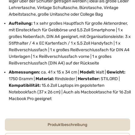
leger über der Schulter getragen werden | ideal als große Leder
Lehrertasche, Vintage Schultasche, Bürotasche, Vintage
Arbeitstasche, große Unitasche oder College Bag
Aufteilung:
1 x sehr großes Hauptfach für große Aktenordner,
mit Einsteckfach für Geldbörse und 5,5 Zoll Smartphone | 1 x
großes Nebenfach, DIN A4 geeignet, mit Organisationsleiste: 3 x
Stifthalter / 4 x EC Kartenfach / 1 x 5,5 Zoll Handyfach | 1 x
Reißverschlussfach | 1 x großes Reißverschlussfach für DIN A4
Unterlagen | 1 x Reißverschlussfach vorne | 1 x großes
Reißverschlussfach (DIN A4) auf der Rückseite
Abmessungen:
ca. 41 x 15 x 34 cm |
Modell:
Walt |
Gewicht:
1750 Gramm |
Material:
Rindsleder |
Hersteller:
STILORD |
Kompatibilität:
15.6 Zoll Laptops im gepolsterten
Notebookfach (37 x 26 cm) | Auch als Macbooktasche für 16 Zoll
Macbook Pro geeignet
Produktbeschreibung