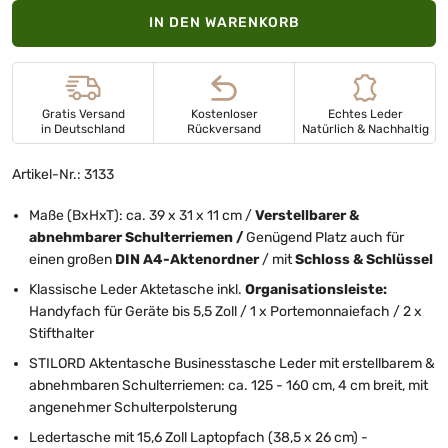
IN DEN WARENKORB
Gratis Versand
Kostenloser
Echtes Leder
in Deutschland
Rückversand
Natürlich & Nachhaltig
Artikel-Nr.: 3133
Maße (BxHxT): ca. 39 x 31 x 11 cm /
Verstellbarer &
abnehmbarer Schulterriemen /
Genügend Platz auch für
einen großen
DIN A4-Aktenordner
/ mit
Schloss & Schlüssel
Klassische Leder Aktetasche inkl.
Organisationsleiste:
Handyfach für Geräte bis 5,5 Zoll / 1 x Portemonnaiefach / 2 x
Stifthalter
STILORD Aktentasche Businesstasche Leder mit erstellbarem &
abnehmbaren Schulterriemen: ca. 125 - 160 cm, 4 cm breit, mit
angenehmer Schulterpolsterung
Ledertasche mit 15,6 Zoll Laptopfach (38,5 x 26 cm) -