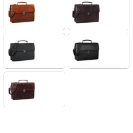
brandy - braun
espresso - braun
anthrazit
obsidian schwarz
milano - braun