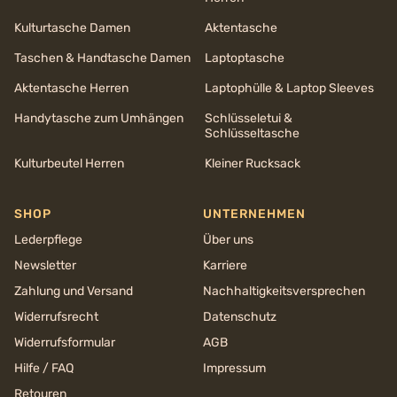
Kulturtasche Damen
Aktentasche
Taschen & Handtasche Damen
Laptoptasche
Aktentasche Herren
Laptophülle & Laptop Sleeves
Handytasche zum Umhängen
Schlüsseletui &
Schlüsseltasche
Kulturbeutel Herren
Kleiner Rucksack
SHOP
UNTERNEHMEN
Lederpflege
Über uns
Newsletter
Karriere
Zahlung und Versand
Nachhaltigkeits­versprechen
Widerrufsrecht
Datenschutz
Widerrufsformular
AGB
Hilfe / FAQ
Impressum
Retouren