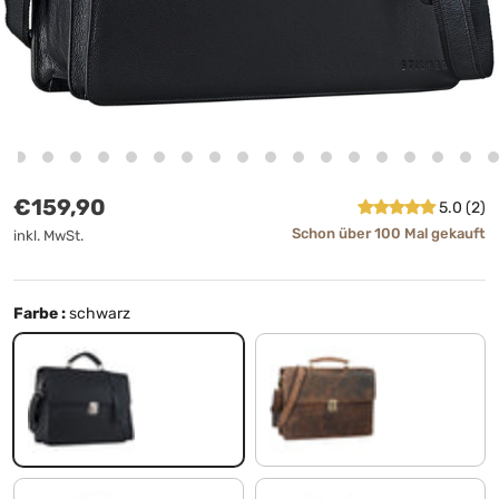
Normaler Preis
€159,90
5.0 (2)
Schon über 100 Mal gekauft
inkl. MwSt.
Farbe :
schwarz
schwarz
sepia - braun