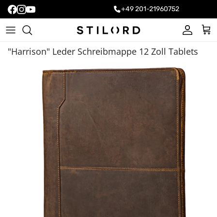
+49 201-21960752
Konto
Ein
"Harrison" Leder Schreibmappe 12 Zoll Tablets