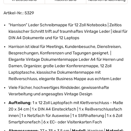
Artikel-Nr.: 5329
"Harrison" Leder Schreibmappe für 12 Zoll Notebooks | Zeitlos
klassischer Schnitt trift auf traumhaftes Vintage Leder | ideal für
DIN A4 Dokumente und für 12 Laptops
Harrison ist ideal für Meetings, Kundenbesuche, Dienstreisen,
Besprechungen, Konferenzen und Tagungen geeignet. |
Elegante Vintage Dokumentenmappe Leder A4 für Herren und
Damen, Organizer, große Leder Konferenzmappe, 12 Zoll
Laptoptasche, klassische Dokumentenmappe mit
Reißverschluss, elegante Business Mappe aus echtem Leder
Viele Fächer, hochwertiges Rindsleder, gewissenhafte
Verarbeitung und angesagtes Vintage Design
Aufteilung
: 1 x 12 Zoll Laptopfach mit Klettverschluss - Maße
20 x 34 cm | 1 x DIN A4 Einsteckfach | 1 x Reißverschlussfach
innen | 1 x Netzfach für Ausweise | 1 x Stifthalterung | 1 x 6 Zoll
Smartphonefach | 6 x EC- oder Visitenkarten Fach
Abmessungen
: 27 x 35 x 3,5 cm |
Modell
: Harrison |
Material
: