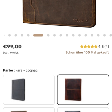
Normaler Preis
€99,00
4.8 (4)
Schon über 100 Mal gekauft
inkl. MwSt.
Farbe :
kara - cognac
carbon - grau
kara - cognac