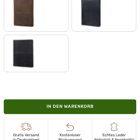
mittel - braun
schwarz
dunkel - braun
IN DEN WARENKORB
Gratis Versand
Kostenloser
Echtes Leder
in Deutschland
Rückversand
Natürlich & Nachhaltig