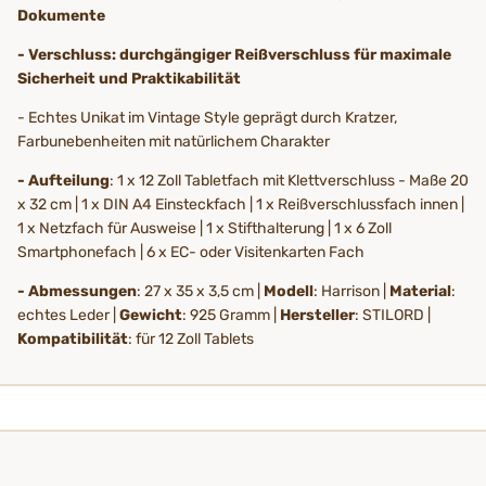
Dokumente
- Verschluss: durchgängiger Reißverschluss für maximale
Sicherheit und Praktikabilität
- Echtes Unikat im Vintage Style geprägt durch Kratzer,
Farbunebenheiten mit natürlichem Charakter
- Aufteilung
: 1 x 12 Zoll Tabletfach mit Klettverschluss - Maße 20
x 32 cm | 1 x DIN A4 Einsteckfach | 1 x Reißverschlussfach innen |
1 x Netzfach für Ausweise | 1 x Stifthalterung | 1 x 6 Zoll
Smartphonefach | 6 x EC- oder Visitenkarten Fach
- Abmessungen
: 27 x 35 x 3,5 cm |
Modell
: Harrison |
Material
:
echtes Leder |
Gewicht
: 925 Gramm |
Hersteller
: STILORD |
Kompatibilität
: für 12 Zoll Tablets