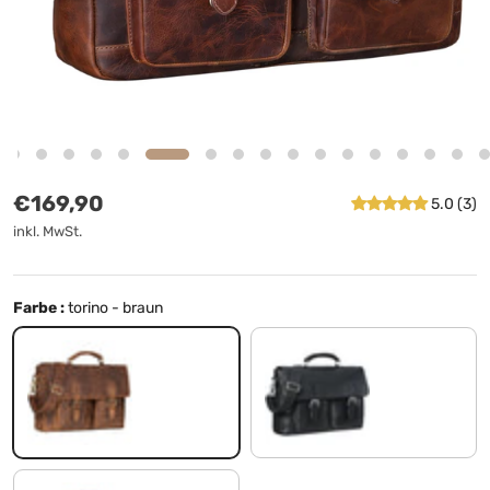
Normaler Preis
€169,90
5.0 (3)
inkl. MwSt.
Farbe :
torino - braun
torino - braun
schwarz