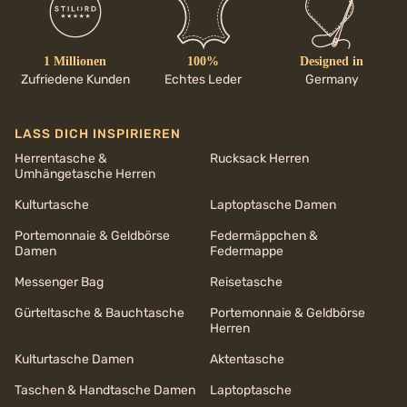
1 Millionen
100%
Designed in
Zufriedene Kunden
Echtes Leder
Germany
LASS DICH INSPIRIEREN
Herrentasche &
Rucksack Herren
Umhängetasche Herren
Kulturtasche
Laptoptasche Damen
Portemonnaie & Geldbörse
Federmäppchen &
Damen
Federmappe
Messenger Bag
Reisetasche
Gürteltasche & Bauchtasche
Portemonnaie & Geldbörse
Herren
Kulturtasche Damen
Aktentasche
Taschen & Handtasche Damen
Laptoptasche