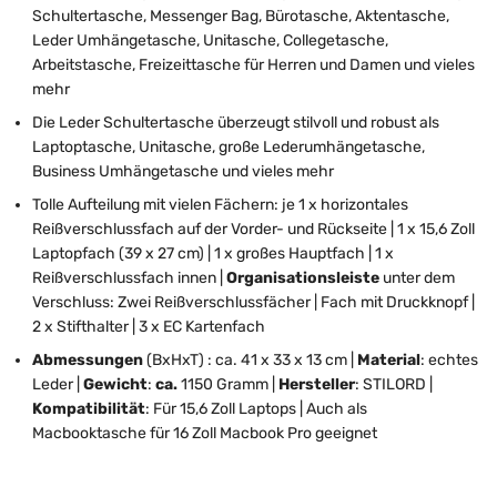
Schultertasche, Messenger Bag, Bürotasche, Aktentasche,
Leder Umhängetasche, Unitasche, Collegetasche,
Arbeitstasche, Freizeittasche für Herren und Damen und vieles
mehr
Die Leder Schultertasche überzeugt stilvoll und robust als
Laptoptasche, Unitasche, große Lederumhängetasche,
Business Umhängetasche und vieles mehr
Tolle Aufteilung mit vielen Fächern: je 1 x horizontales
Reißverschlussfach auf der Vorder- und Rückseite | 1 x 15,6 Zoll
Laptopfach (39 x 27 cm) | 1 x großes Hauptfach | 1 x
Reißverschlussfach innen |
Organisationsleiste
unter dem
Verschluss: Zwei Reißverschlussfächer | Fach mit Druckknopf |
2 x Stifthalter | 3 x EC Kartenfach
Abmessungen
(BxHxT) : ca. 41 x 33 x 13 cm |
Material
: echtes
Leder |
Gewicht
:
ca.
1150 Gramm |
Hersteller
: STILORD |
Kompatibilität
: Für 15,6 Zoll Laptops | Auch als
Macbooktasche für 16 Zoll Macbook Pro geeignet