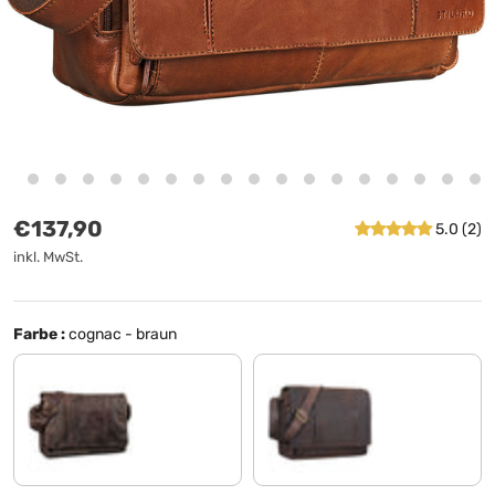
Normaler Preis
€137,90
5.0 (2)
inkl. MwSt.
Farbe :
cognac - braun
morino - braun
matt - dunkelbraun