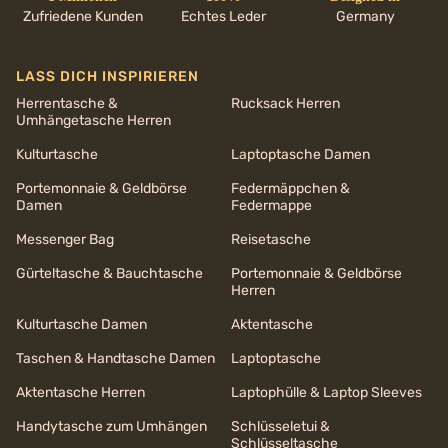
Zufriedene Kunden
Echtes Leder
Germany
LASS DICH INSPIRIEREN
Herrentasche &
Rucksack Herren
Umhängetasche Herren
Kulturtasche
Laptoptasche Damen
Portemonnaie & Geldbörse
Federmäppchen &
Damen
Federmappe
Messenger Bag
Reisetasche
Gürteltasche & Bauchtasche
Portemonnaie & Geldbörse
Herren
Kulturtasche Damen
Aktentasche
Taschen & Handtasche Damen
Laptoptasche
Aktentasche Herren
Laptophülle & Laptop Sleeves
Handytasche zum Umhängen
Schlüsseletui &
Schlüsseltasche