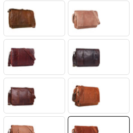
antik - braun
cognac - hellbraun
rosso
ebenholz - braun
cognac - dunkelbraun
cognac - glänzend