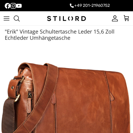
+49 201-21960752
Konto
Ein
"Erik" Vintage Schultertasche Leder 15,6 Zoll
Echtleder Umhängetasche