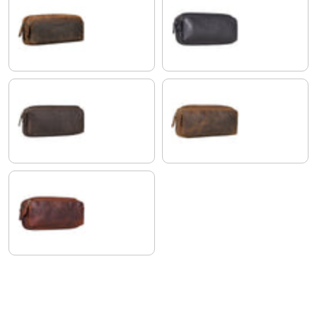
kreta - braun
schwarz
dunkel - braun
mittel - braun
kara - cognac