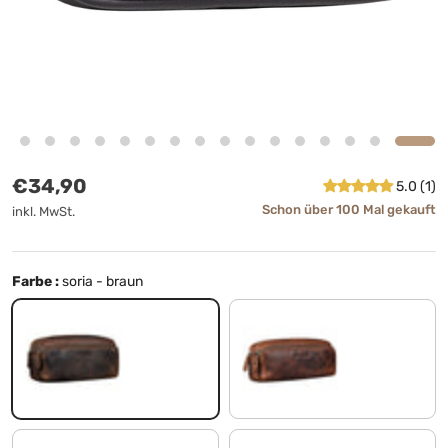
Normaler Preis
€34,90
5.0 (1)
Schon über 100 Mal gekauft
inkl. MwSt.
Farbe :
soria - braun
soria - braun
sesto - cognac