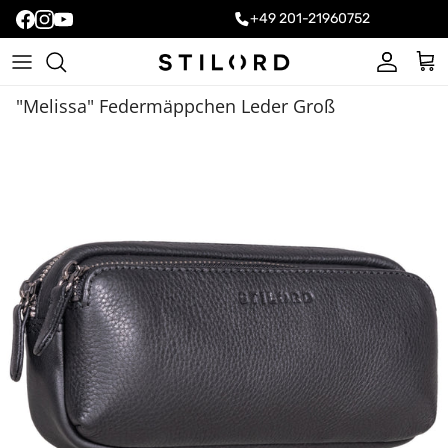
+49 201-21960752
Konto
Ein
"Melissa" Federmäppchen Leder Groß