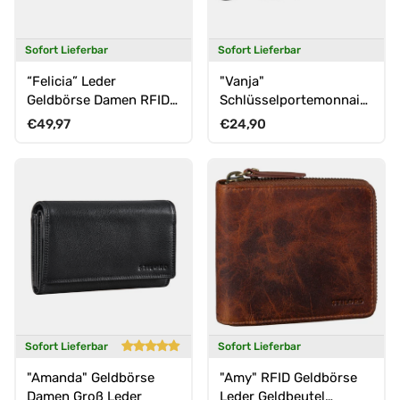
Sofort Lieferbar
Sofort Lieferbar
“Felicia” Leder
"Vanja"
Geldbörse Damen RFID
Schlüsselportemonnaie
Portemonnaie mit vielen
Leder
Normaler Preis
Normaler Preis
€49,97
€24,90
Fächern
Sofort Lieferbar
Sofort Lieferbar
"Amanda" Geldbörse
"Amy" RFID Geldbörse
Damen Groß Leder
Leder Geldbeutel