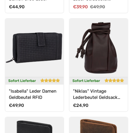
Echtleder
Normaler Preis
Verkaufspreis
Normaler Preis
€44,90
€39,90
€49,90
Sofort Lieferbar
Sofort Lieferbar
"Isabella" Leder Damen
"Niklas" Vintage
Geldbeutel RFID
Lederbeutel Geldsack
Münzbeutel aus echtem
Normaler Preis
Normaler Preis
€49,90
€24,90
Leder