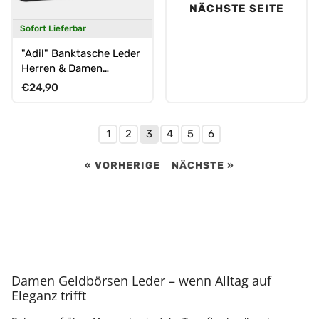
NÄCHSTE SEITE
Sofort Lieferbar
"Adil" Banktasche Leder
Herren & Damen
Geldtasche Echtleder
Normaler Preis
€24,90
klein
1
2
3
4
5
6
« VORHERIGE
NÄCHSTE »
Damen Geldbörsen Leder – wenn Alltag auf
Eleganz trifft