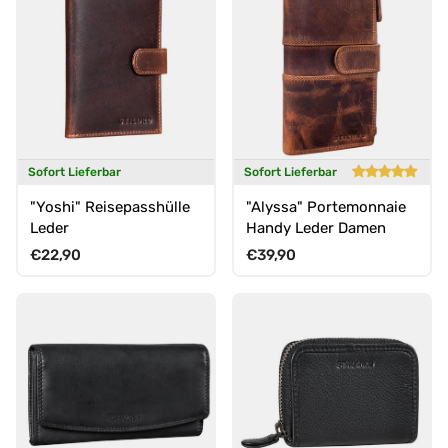
Sofort Lieferbar
Sofort Lieferbar
"Yoshi" Reisepasshülle
"Alyssa" Portemonnaie
Leder
Handy Leder Damen
Normaler Preis
Normaler Preis
€22,90
€39,90