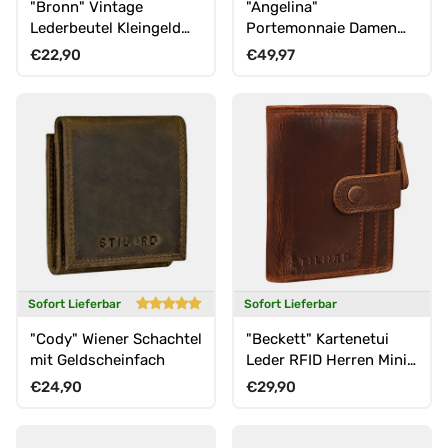
"Bronn" Vintage
"Angelina"
Lederbeutel Kleingeld
Portemonnaie Damen
Müzbeutel aus echtem
Groß
Normaler Preis
Normaler Preis
€22,90
€49,97
leder
Sofort Lieferbar
Sofort Lieferbar
"Cody" Wiener Schachtel
"Beckett" Kartenetui
mit Geldscheinfach
Leder RFID Herren Mini-
Geldbörse
Normaler Preis
Normaler Preis
€24,90
€29,90
Portemonnaie