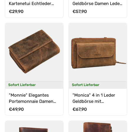
Kartenetui Echtleder
Geldbörse Damen Leder
RFID Schutz Herren &
Groß 26 Kartenfächer
Normaler Preis
Normaler Preis
€29,90
€57,90
Damen
RFID
Sofort Lieferbar
Sofort Lieferbar
"Monnie" Elegantes
"Monica" 4 in 1 Leder
Portemonnaie Damen
Geldbörse mit
Leder RFID Blocker
Handyfach
Normaler Preis
Normaler Preis
€49,90
€67,90
Geldbörse
Schultertasche Damen