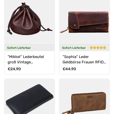
Sofort Lieferbar
Sofort Lieferbar
"Mikkel" Lederbeutel
"Sophia" Leder
groß Vintage
Geldbörse Frauen RFID
Münzbeutel XL
Schutz
Normaler Preis
Normaler Preis
€24,90
€44,90