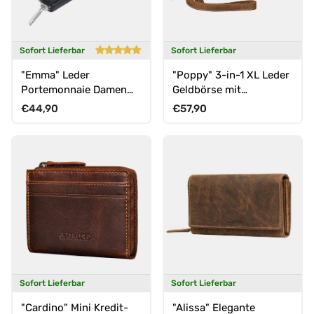
Sofort Lieferbar
Sofort Lieferbar
"Emma" Leder
"Poppy" 3-in-1 XL Leder
Portemonnaie Damen
Geldbörse mit
RFID Schutz
Handyfach Damen
Normaler Preis
Normaler Preis
€44,90
€57,90
Clutch Tasche
Sofort Lieferbar
Sofort Lieferbar
"Cardino" Mini Kredit-
"Alissa" Elegante