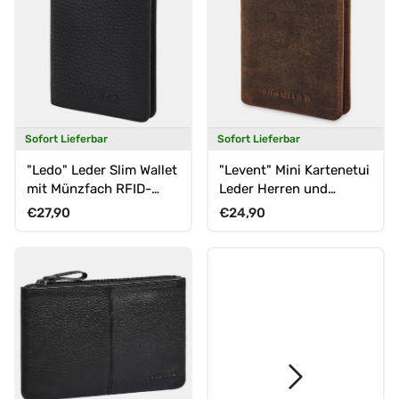
Sofort Lieferbar
Sofort Lieferbar
"Ledo" Leder Slim Wallet
"Levent" Mini Kartenetui
mit Münzfach RFID-
Leder Herren und
Schutz 10 Kartenfächer
Damen
Normaler Preis
Normaler Preis
€27,90
€24,90