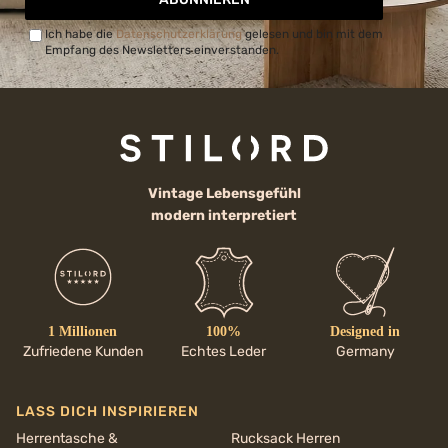
Ich habe die
Datenschutzerklärung
gelesen und bin mit dem
Empfang des Newsletters einverstanden.
Vintage Lebensgefühl
modern interpretiert
1 Millionen
100%
Designed in
Zufriedene Kunden
Echtes Leder
Germany
LASS DICH INSPIRIEREN
Herrentasche &
Rucksack Herren