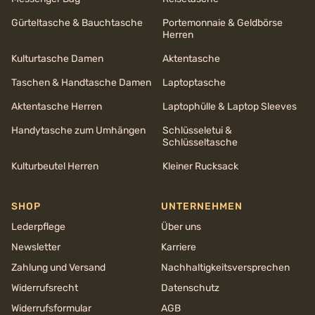
Gürteltasche & Bauchtasche
Portemonnaie & Geldbörse
Herren
Kulturtasche Damen
Aktentasche
Taschen & Handtasche Damen
Laptoptasche
Aktentasche Herren
Laptophülle & Laptop Sleeves
Handytasche zum Umhängen
Schlüsseletui &
Schlüsseltasche
Kulturbeutel Herren
Kleiner Rucksack
SHOP
UNTERNEHMEN
Lederpflege
Über uns
Newsletter
Karriere
Zahlung und Versand
Nachhaltigkeits­versprechen
Widerrufsrecht
Datenschutz
Widerrufsformular
AGB