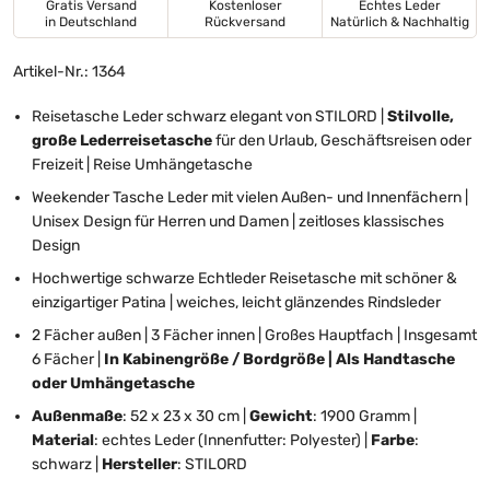
Gratis Versand
Kostenloser
Echtes Leder
in Deutschland
Rückversand
Natürlich & Nachhaltig
Artikel-Nr.: 1364
Reisetasche Leder schwarz elegant von STILORD |
Stilvolle,
große Lederreisetasche
für den Urlaub, Geschäftsreisen oder
Freizeit | Reise Umhängetasche
Weekender Tasche Leder mit vielen Außen- und Innenfächern |
Unisex Design für Herren und Damen | zeitloses klassisches
Design
Hochwertige schwarze Echtleder Reisetasche mit schöner &
einzigartiger Patina | weiches, leicht glänzendes Rindsleder
2 Fächer außen | 3 Fächer innen | Großes Hauptfach | Insgesamt
6 Fächer |
In Kabinengröße / Bordgröße | Als Handtasche
oder Umhängetasche
Außenmaße
: 52 x 23 x 30 cm |
Gewicht
: 1900 Gramm |
Material
: echtes Leder (Innenfutter: Polyester) |
Farbe
:
schwarz |
Hersteller
: STILORD