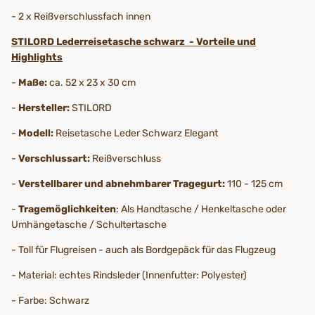
- 2 x Reißverschlussfach innen
STILORD Lederreisetasche schwarz - Vorteile und
Highlights
-
Maße:
ca. 52 x 23 x 30 cm
-
Hersteller:
STILORD
-
Modell:
Reisetasche Leder Schwarz Elegant
-
Verschlussart:
Reißverschluss
-
Verstellbarer und abnehmbarer Tragegurt:
110 - 125 cm
-
Tragemöglichkeiten
: Als Handtasche / Henkeltasche oder
Umhängetasche / Schultertasche
- Toll für Flugreisen - auch als Bordgepäck für das Flugzeug
- Material: echtes Rindsleder (Innenfutter: Polyester)
- Farbe: Schwarz