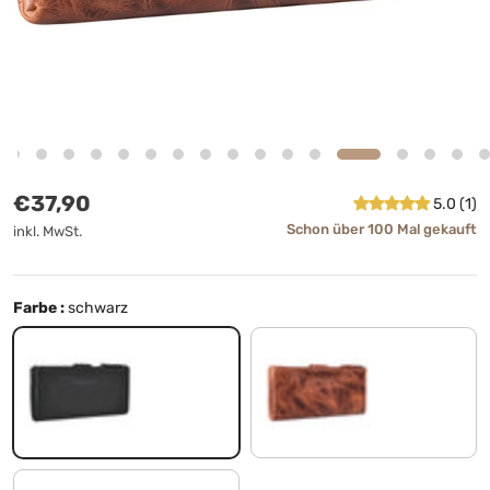
Normaler Preis
€37,90
5.0 (1)
Schon über 100 Mal gekauft
inkl. MwSt.
Farbe :
schwarz
schwarz
kara - cognac