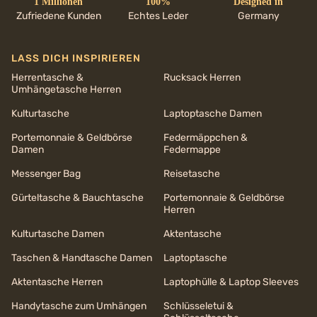
1 Millionen
100%
Designed in
Zufriedene Kunden
Echtes Leder
Germany
LASS DICH INSPIRIEREN
Herrentasche &
Rucksack Herren
Umhängetasche Herren
Kulturtasche
Laptoptasche Damen
Portemonnaie & Geldbörse
Federmäppchen &
Damen
Federmappe
Messenger Bag
Reisetasche
Gürteltasche & Bauchtasche
Portemonnaie & Geldbörse
Herren
Kulturtasche Damen
Aktentasche
Taschen & Handtasche Damen
Laptoptasche
Aktentasche Herren
Laptophülle & Laptop Sleeves
Handytasche zum Umhängen
Schlüsseletui &