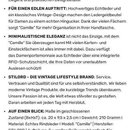
FÜR EINEN EDLEN AUFTRITT:
Hochwertiges Echtleder und
ein klassisches Vintage-Design machen den Ledergeldbeutel
für Damen zu einem echten Hingucker. Dank der vielen Fächern
sorgt "Camille" für mehr Organisation in Ihrer Handtasche.
MINIMALISTISCHE ELEGANZ
ist nicht das Einzige, mit dem
"Camille" Sie überzeugen kann! Mit vielen Karten- und
Einsteckfächern ist alles immer mit dabei. Dazu verfügt
das Damenportemonnaie aus Echtleder über eine integrierte
RFID-Schutzschicht, die Ihre Daten vor unerlaubtem
Auslesen schützt!
STILORD - DIE VINTAGE LIFESTYLE BRAND
: Service,
Vertrauen und Qualität sind für uns selbstverständlich. Wir lieben
moderne Vintage Produkte, die kurzlebige Trends überdauern.
Unsere Passion ist es, die Welt etwas stilvoller zu gestalten.
Daran arbeiten wir jeden Tag mit Herzblut.
AUF EINEN BLICK:
Maße im geschlossenen
Zustand (BxHxT): ca. 20 x 9,5 x 2,5 cm I Gewicht: 210 Gramm I
Material: Echtes Rindsleder I Modell: "Camille" | Hersteller: