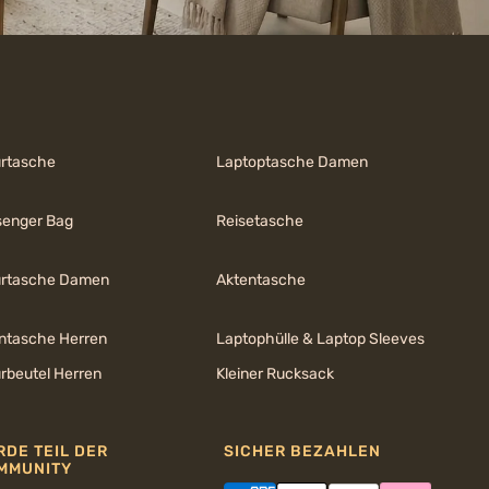
urtasche
Laptoptasche Damen
enger Bag
Reisetasche
urtasche Damen
Aktentasche
ntasche Herren
Laptophülle & Laptop Sleeves
urbeutel Herren
Kleiner Rucksack
RDE TEIL DER
SICHER BEZAHLEN
MMUNITY