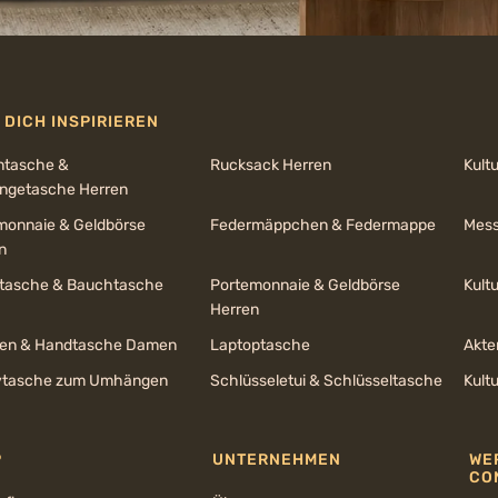
 DICH INSPIRIEREN
ntasche &
Rucksack Herren
Kult
getasche Herren
monnaie & Geldbörse
Federmäppchen & Federmappe
Mess
n
ltasche & Bauchtasche
Portemonnaie & Geldbörse
Kult
Herren
en & Handtasche Damen
Laptoptasche
Akte
tasche zum Umhängen
Schlüsseletui & Schlüsseltasche
Kult
P
UNTERNEHMEN
WE
CO