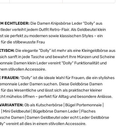
IM ECHTLEDER:
Die Damen Knipsbörse Leder "Dolly" aus
eder verleiht jedem Outfit Retro-Flair. Als Geldbeutel klein
t sie perfekt zu modernen sowie klassischen Styles – ein
für die stilbewusste Frau
TISCH:
Die elegante "Dolly" ist mehr als eine Kleingeldbörse aus
 sich sanft in jede Tasche und bewahrt Ihre Münzen und Scheine
monnaie Damen klein Leder vereint "Dolly" Funktionalität und
em stilvollen Accessoire.
 FRAUEN:
"Dolly" ist die ideale Wahl für Frauen, die ein stylishes
rtemonnaie Leder Damen suchen. Diese Geldbörse Damen
 für das Wesentliche und lässt sich als praktischer kleiner
cht mühelos öffnen – perfekt für Alltag und besondere Anlässe.
 VARIANTEN:
Ob als Kutscherbörse | Bügel Portemonnaie |
| Mini Geldbeutel | Bügelbörse Damen Leder | Flaches
tasche Damen | Damen Geldbeutel oder echt Leder Geldbörse
ly" vereint all dies in einem stilvollen Accessoire.