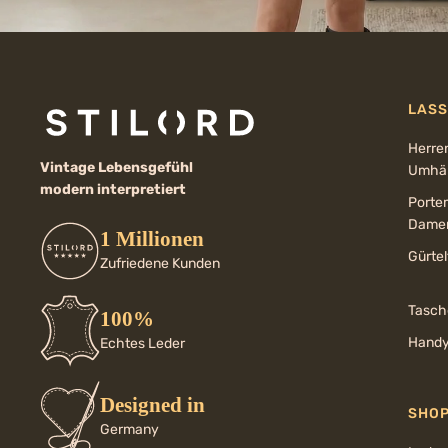
LASS
Herre
Vintage Lebensgefühl
Umhän
modern interpretiert
Porte
Dame
1 Millionen
Gürte
Zufriedene Kunden
Tasch
100%
Handy
Echtes Leder
Designed in
SHO
Germany