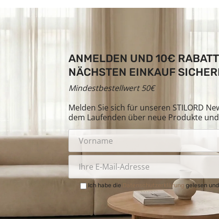
ANMELDEN UND 10€ RABATT
NÄCHSTEN EINKAUF SICHER
Mindestbestellwert 50€
Melden Sie sich für unseren STILORD News
dem Laufenden über neue Produkte und 
Ich habe die
Datenschutzerklärung
gelesen und