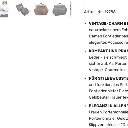
Artikel-Nr.: 19788
VINTAGE-CHARME 
naturbelassenem Echtl
Damen Echtleder pass
elegantes Accessoire 
KOMPAKT UND PRAK
Leder – sie schmiegt
sicher auf. Als Porte
Vintage-Charme in ein
FÜR STILBEWUSSTE
und funktionales Po
Echtleder bietet Platz
Geldbeutel Frauen lei
ELEGANZ IN ALLEN
Frauen Portemonnaie 
Portemonnaie | Geld
Klippverschluss - "Dol