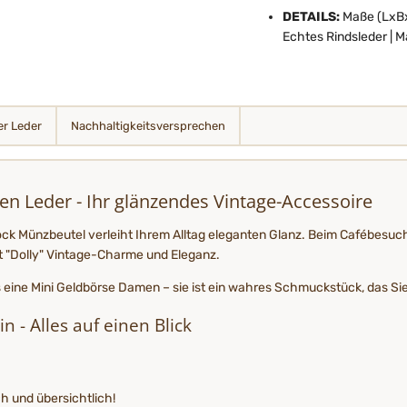
DETAILS:
Maße (LxBxH)
Echtes Rindsleder | M
r Leder
Nachhaltigkeits­­­versprechen
n Leder - Ihr glänzendes Vintage-Accessoire
-Lock Münzbeutel verleiht Ihrem Alltag eleganten Glanz. Beim Cafébesu
t "Dolly" Vintage-Charme und Eleganz.
ls eine Mini Geldbörse Damen – sie ist ein wahres Schmuckstück, das Sie
 - Alles auf einen Blick
h und übersichtlich!