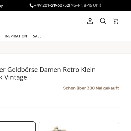
+49 201-21960752
(Mo-Fr. 8-15 Uhr)
ny
Konto
Einkaufswa
Suchen
INSPIRATION
SALE
der Geldbörse Damen Retro Klein
k Vintage
Schon über 300 Mal gekauft