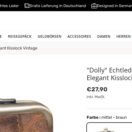
htes Leder
Gratis Lieferung in Deutschland
Designed in Germa
E
REISEGEPÄCK
GELDBÖRSEN
ACCESSOIRES
DAMEN
HERREN
ant Kisslock Vintage
"Dolly" Echtle
Elegant Kissloc
Normaler Preis
€27,90
inkl. MwSt.
Farbe :
mittel - braun