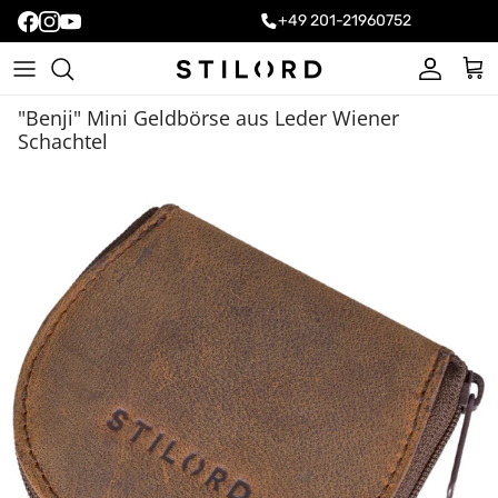
+49 201-21960752
Konto
Ein
"Benji" Mini Geldbörse aus Leder Wiener
Schachtel