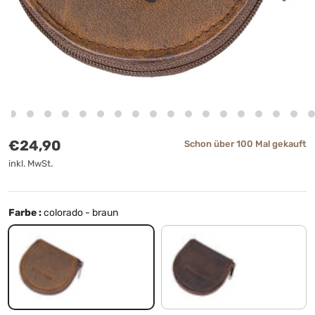
Normaler Preis
€24,90
Schon über 100 Mal gekauft
inkl. MwSt.
Farbe :
colorado - braun
colorado - braun
cognac - dunkelbraun