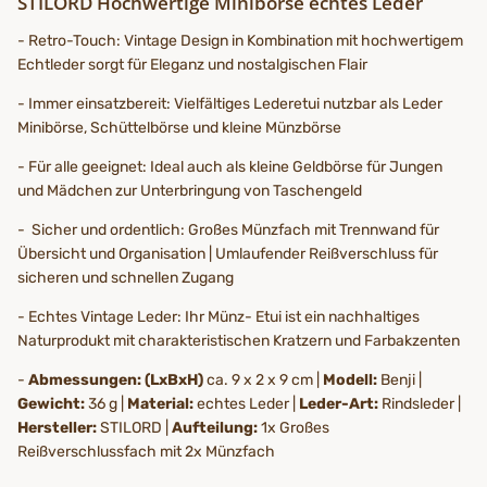
STILORD Hochwertige Minibörse echtes Leder
- Retro-Touch: Vintage Design in Kombination mit hochwertigem
Echtleder sorgt für Eleganz und nostalgischen Flair
- Immer einsatzbereit: Vielfältiges Lederetui nutzbar als Leder
Minibörse, Schüttelbörse und kleine Münzbörse
- Für alle geeignet: Ideal auch als kleine Geldbörse für Jungen
und Mädchen zur Unterbringung von Taschengeld
- Sicher und ordentlich: Großes Münzfach mit Trennwand für
Übersicht und Organisation | Umlaufender Reißverschluss für
sicheren und schnellen Zugang
- Echtes Vintage Leder: Ihr Münz- Etui ist ein nachhaltiges
Naturprodukt mit charakteristischen Kratzern und Farbakzenten
-
Abmessungen: (LxBxH)
ca. 9 x 2 x 9 cm |
Modell:
Benji |
Gewicht:
36 g |
Material:
echtes Leder |
Leder-Art:
Rindsleder |
Hersteller:
STILORD |
Aufteilung:
1x Großes
Reißverschlussfach mit 2x Münzfach