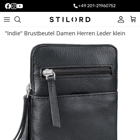
+49 201-21960752
Konto
Ein
"Indie" Brustbeutel Damen Herren Leder klein