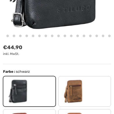
Normaler Preis
€44,90
inkl. MwSt.
Farbe :
schwarz
schwarz
vinto - braun