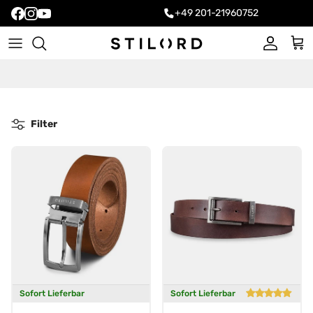
+49 201-21960752
Konto
Ein
Filter
Sofort Lieferbar
Sofort Lieferbar