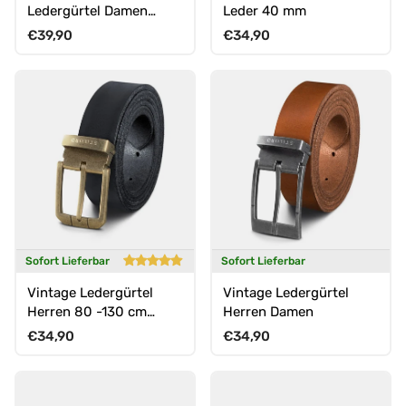
Ledergürtel Damen
Leder 40 mm
Nieten
Normaler Preis
Normaler Preis
€39,90
€34,90
Sofort Lieferbar
Sofort Lieferbar
Vintage Ledergürtel
Vintage Ledergürtel
Herren 80 -130 cm
Herren Damen
kürzbar
Normaler Preis
Normaler Preis
€34,90
€34,90