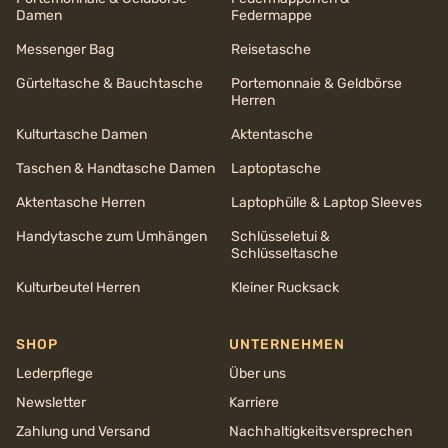
Damen
Federmappe
Messenger Bag
Reisetasche
Gürteltasche & Bauchtasche
Portemonnaie & Geldbörse
Herren
Kulturtasche Damen
Aktentasche
Taschen & Handtasche Damen
Laptoptasche
Aktentasche Herren
Laptophülle & Laptop Sleeves
Handytasche zum Umhängen
Schlüsseletui &
Schlüsseltasche
Kulturbeutel Herren
Kleiner Rucksack
SHOP
UNTERNEHMEN
Lederpflege
Über uns
Newsletter
Karriere
Zahlung und Versand
Nachhaltigkeits­versprechen