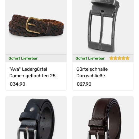
Sofort Lieferbar
Sofort Lieferbar
"Ava" Ledergürtel
Gürtelschnalle
Damen geflochten 25
Dornschließe
mm
Normaler Preis
Normaler Preis
€34,90
€27,90