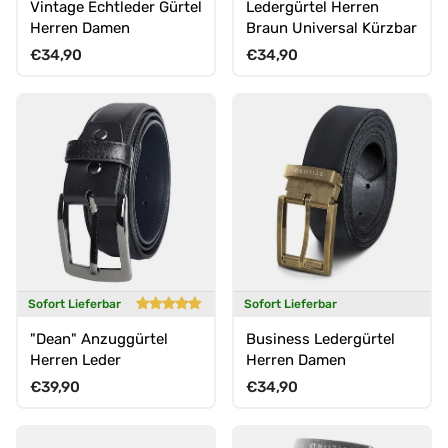
Vintage Echtleder Gürtel
Ledergürtel Herren
Herren Damen
Braun Universal Kürzbar
Normaler Preis
Normaler Preis
€34,90
€34,90
Sofort Lieferbar
Sofort Lieferbar
"Dean" Anzuggürtel
Business Ledergürtel
Herren Leder
Herren Damen
Normaler Preis
Normaler Preis
€39,90
€34,90