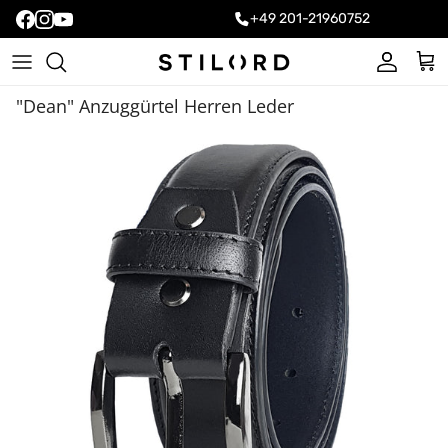
+49 201-21960752
Konto
Ein
"Dean" Anzuggürtel Herren Leder