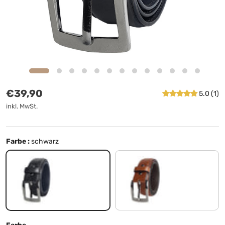
Normaler Preis
€39,90
5.0 (1)
inkl. MwSt.
Farbe :
schwarz
schwarz
cognac - braun